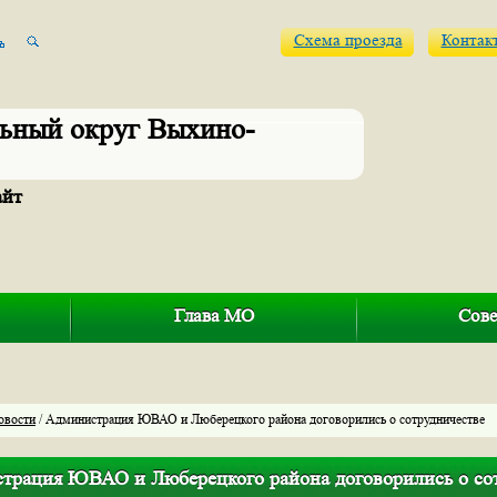
Схема проезда
Контак
ьный округ Выхино-
айт
Глава МО
Сове
овости
/ Администрация ЮВАО и Люберецкого района договорились о сотрудничестве
трация ЮВАО и Люберецкого района договорились о со