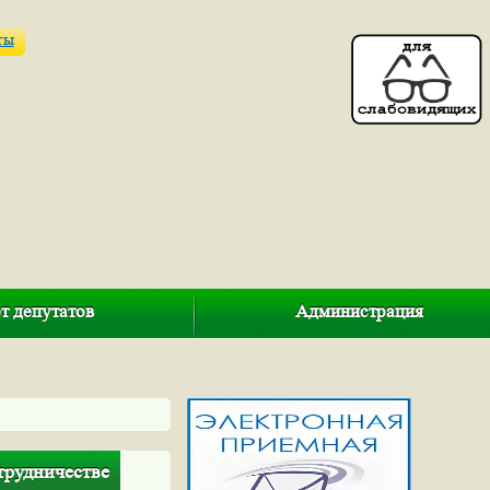
ты
т депутатов
Администрация
трудничестве