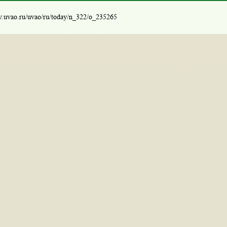
w.uvao.ru/uvao/ru/today/n_322/o_235265