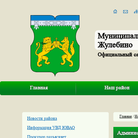
Муниципал
Жулебино
Официальный с
Главная
Наш район
Главная
/
Н
Новости района
Информация УВД ЮВАО
Админис
Прокурор разъясняет