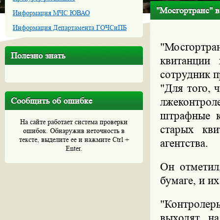
"Мосгортранс" 
Информация МЧС ЮВАО
Информация Департамента ГОЧСиПБ
"Мосгортр
Полезно знать
квитанции 
сотрудник п
"Для того, 
Сообщить об ошибке
лжеконтроле
штрафные к
На сайте работает система проверки
старых кви
ошибок. Обнаружив неточность в
тексте, выделите ее и нажмите Ctrl +
агентства.
Enter.
Он отметил
бумаге, и и
"Контроле
выходят н