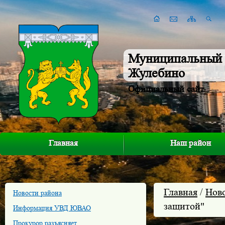
Муниципальный 
Жулебино
Официальный сайт
Главная
Наш район
Главная
/
Нов
Новости района
защитой"
Информация УВД ЮВАО
Прокурор разъясняет