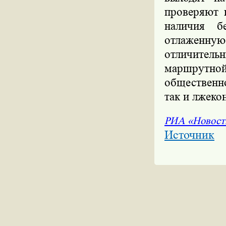
проверяют 
наличия б
отлаженную
отличитель
маршрутн
общественн
так и лжеко
РИА «Новост
Источник