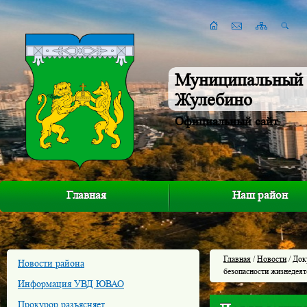
Муниципальный 
Жулебино
Официальный сайт
Главная
Наш район
Главная
/
Новости
/ Док
Новости района
безопасности жизнедеят
Информация УВД ЮВАО
Прокурор разъясняет