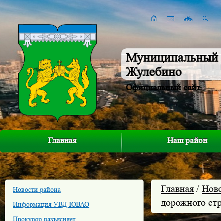
Муниципальный 
Жулебино
Официальный сайт
Главная
Наш район
Главная
/
Нов
Новости района
дорожного ст
Информация УВД ЮВАО
Прокурор разъясняет