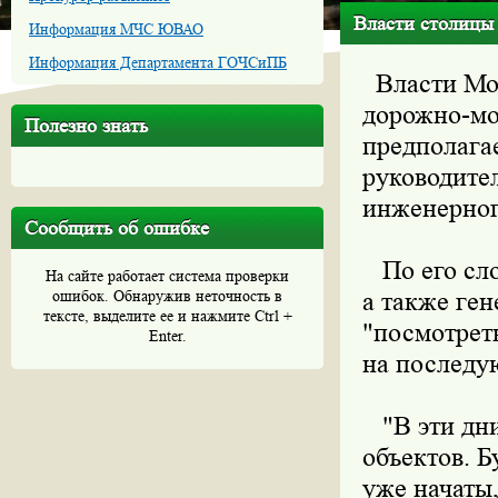
Власти столицы
Информация МЧС ЮВАО
Информация Департамента ГОЧСиПБ
Власти Мос
дорожно-мо
Полезно знать
предполагае
руководите
инженерног
Сообщить об ошибке
По его сло
На сайте работает система проверки
ошибок. Обнаружив неточность в
а также ге
тексте, выделите ее и нажмите Ctrl +
"посмотрет
Enter.
на последу
"В эти дни
объектов. Б
уже начаты,