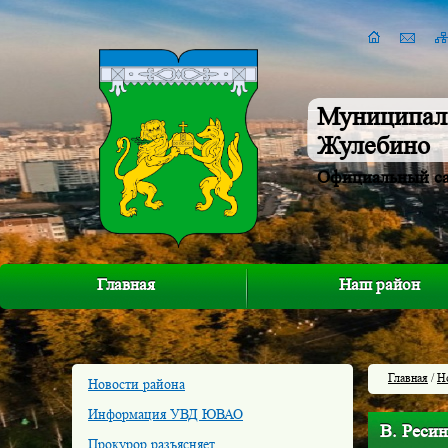
Муниципал
Жулебино
Официальный с
Главная
Наш район
Главная
/
Н
Новости района
Информация УВД ЮВАО
В. Реси
Прокурор разъясняет