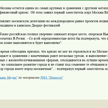
осквы остается одним из самых крупных в сравнении с другими мегапо
финансовый кризис. Об этом заявил первый заместитель мэра Москвы В
авляет московскую делегацию на международном рынке проектов не
оходящем в каннском Дворце фестивалей.
окио российская столица уверенно занимает второе место, опережая Нь
 отметил В.Ресин. - Со всей определенностью хотел бы подчеркнуть, что 
м плане выполняется и будет выполнено".
ремя собеседник признал, что кризис не мог не отразиться и на Москве.
юджет в сравнении с намеченным ранее несколько урезан, и выполнение
нных с жизнеобеспечивающими сферами, откладывается на лучшие време
 на социальное развитие города и не ставят под сомнение те обещания и 
эр города имеет перед москвичами", - подчеркнул первый заместитель м
ьянс Медиа"
по материалам
РИА "Новости"