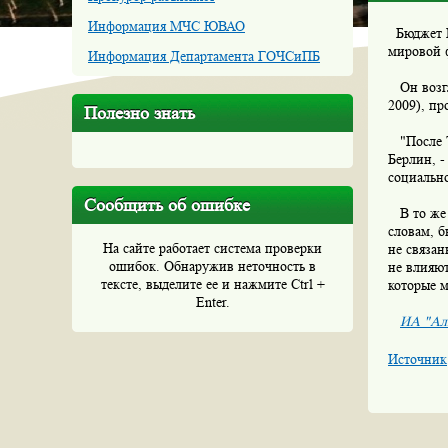
Информация МЧС ЮВАО
Бюджет М
мировой 
Информация Департамента ГОЧСиПБ
Он возгл
2009), пр
Полезно знать
"После Т
Берлин, -
социально
Сообщить об ошибке
В то же в
словам, б
На сайте работает система проверки
не связа
ошибок. Обнаружив неточность в
не влияют
тексте, выделите ее и нажмите Ctrl +
которые м
Enter.
ИА "Ал
Источник