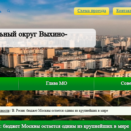
Схема проезда
Контак
ьный округ Выхино-
айт
Глава МО
Сове
овости
/ В. Ресин: бюджет Москвы остается одним из крупнейших в мире
н: бюджет Москвы остается одним из крупнейших в мире