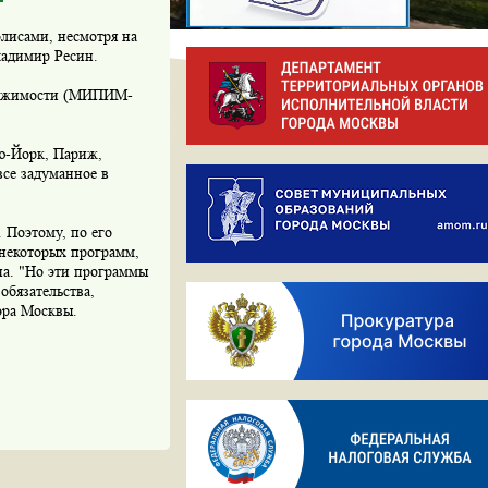
лисами, несмотря на
ладимир Ресин.
движимости (MИПИM-
ю-Йорк, Париж,
все задуманное в
 Поэтому, по его
 некоторых программ,
на. "Но эти программы
обязательства,
эра Москвы.