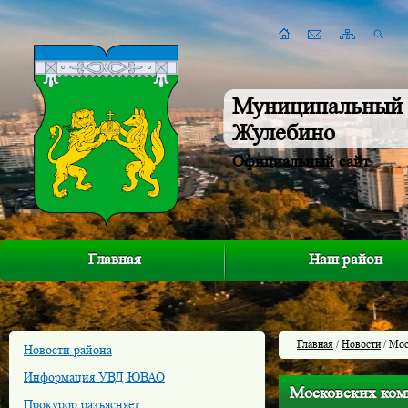
Муниципальный 
Жулебино
Официальный сайт
Главная
Наш район
Главная
/
Новости
/ Мос
Новости района
Информация УВД ЮВАО
Московских ком
Прокурор разъясняет