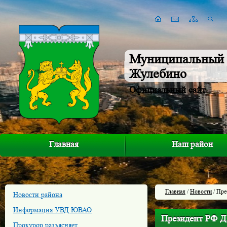
Муниципальный 
Жулебино
Официальный сайт
Главная
Наш район
Главная
/
Новости
/ Пре
Новости района
Информация УВД ЮВАО
Президент РФ Д
Прокурор разъясняет