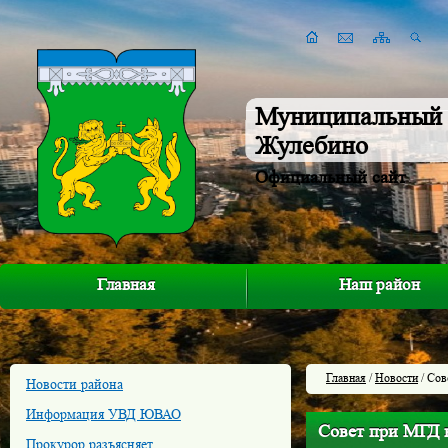
Муниципальный 
Жулебино
Официальный сайт
Главная
Наш район
Главная
/
Новости
/ Сов
Новости района
Информация УВД ЮВАО
Совет при МГД 
Прокурор разъясняет