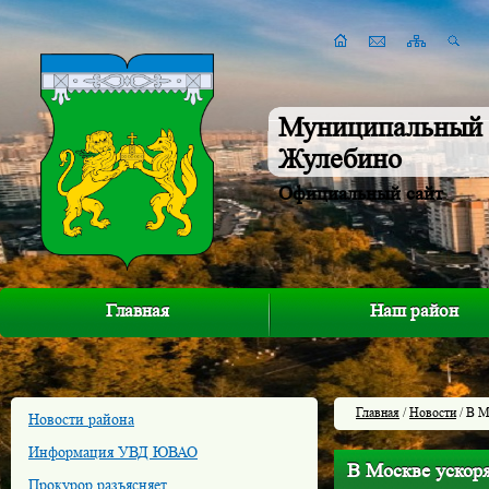
Муниципальный 
Жулебино
Официальный сайт
Главная
Наш район
Главная
/
Новости
/ В М
Новости района
Информация УВД ЮВАО
В Москве ускоря
Прокурор разъясняет