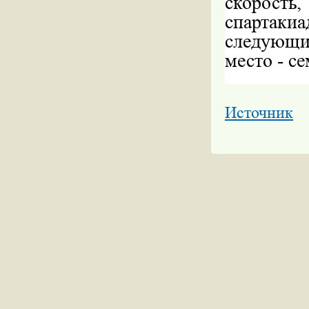
скорост
спартаки
следующи
место - с
Источник