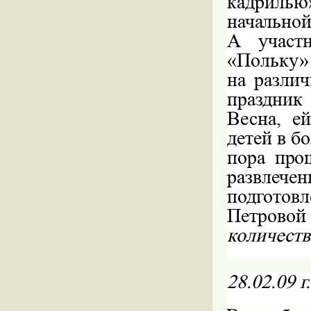
кадрил
начально
А участ
«Польку»
на разли
праздник
Весна, е
детей в б
пора про
развлечен
подготов
Петровой
количеств
28.02.09
г