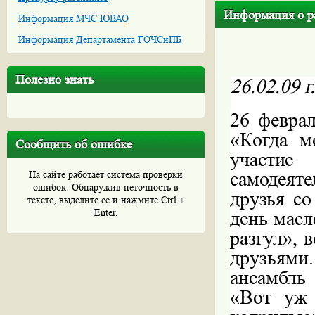
Информация о ра
Информация МЧС ЮВАО
Информация Департамента ГОЧСиПБ
Полезно знать
26.02.09
г
26
февра
«Когда м
Сообщить об ошибке
участие
самодеят
На сайте работает система проверки
ошибок. Обнаружив неточность в
друзья с
тексте, выделите ее и нажмите Ctrl +
день масл
Enter.
разгул», 
друзьям
ансамбль
«Вот уж 