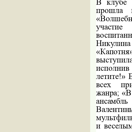
В клубе 
прошла 
«Волшеб
участие
воспитан
Никулина
«Капотн
выступи
исполни
летите!»
всех пр
жанра; «В
ансамб
Валенти
мультфил
и веселым