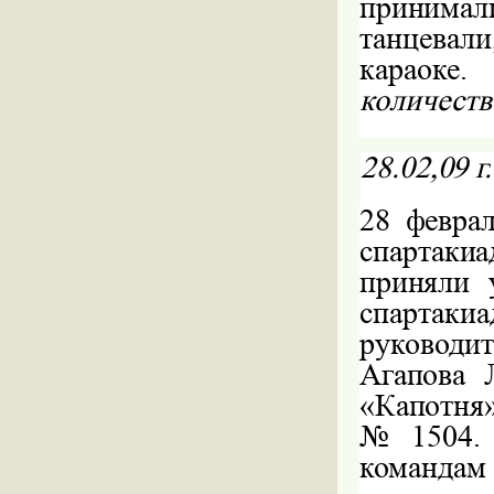
принима
танцевал
караоке
количеств
28.02,09
г
28
феврал
спартакиа
приняли 
спартак
руковод
Агапова 
«Капотн
№1504. 
команда