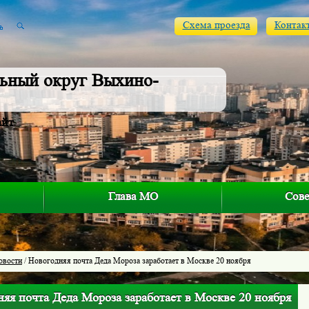
Схема проезда
Контак
ьный округ Выхино-
айт
Глава МО
Сове
овости
/ Новогодняя почта Деда Мороза заработает в Москве 20 ноября
яя почта Деда Мороза заработает в Москве 20 ноября