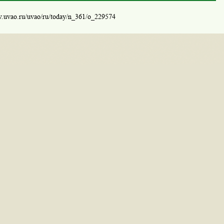
w.uvao.ru/uvao/ru/today/n_361/o_229574