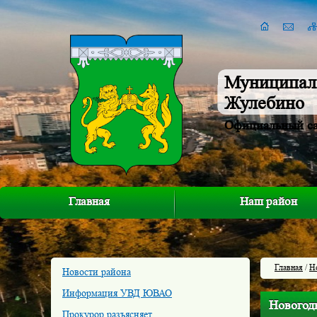
Муниципал
Жулебино
Официальный с
Главная
Наш район
Главная
/
Н
Новости района
Информация УВД ЮВАО
Новогодн
Прокурор разъясняет