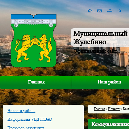
Муниципальный 
Жулебино
Официальный сайт
Главная
Наш район
Главная
/
Новости
/ Ком
Новости района
Информация УВД ЮВАО
Коммунальщики 
Прокурор разъясняет