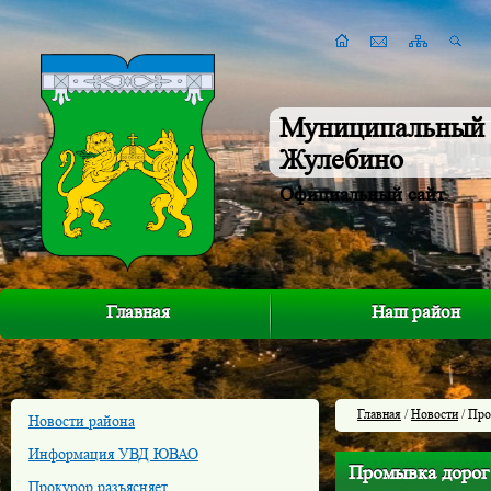
Муниципальный 
Жулебино
Официальный сайт
Главная
Наш район
Главная
/
Новости
/ Про
Новости района
Информация УВД ЮВАО
Промывка дорог 
Прокурор разъясняет