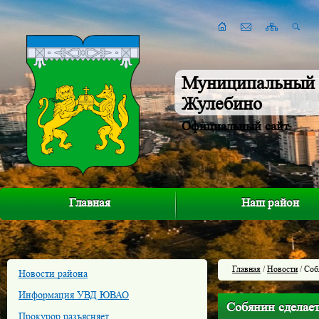
Муниципальный 
Жулебино
Официальный сайт
Главная
Наш район
Главная
/
Новости
/ Соб
Новости района
Информация УВД ЮВАО
Собянин сделае
Прокурор разъясняет