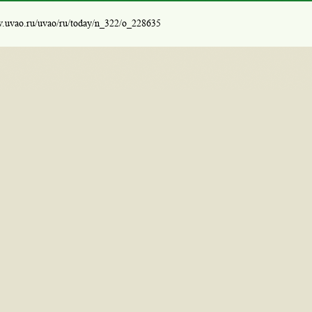
w.uvao.ru/uvao/ru/today/n_322/o_228635