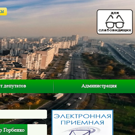
ты
т депутатов
Администрация
р Горбенко