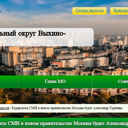
Схема проезда
Контак
ьный округ Выхино-
айт
Глава МО
Сове
овости
/ Курировать СМИ в новом правительстве Москвы будет Александр Горбенко
ать СМИ в новом правительстве Москвы будет Александ