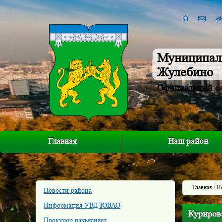
Муниципал
Жулебино
Официальный с
Главная
Наш район
Главная
/
Н
Новости района
Информация УВД ЮВАО
Куриров
Прокурор разъясняет