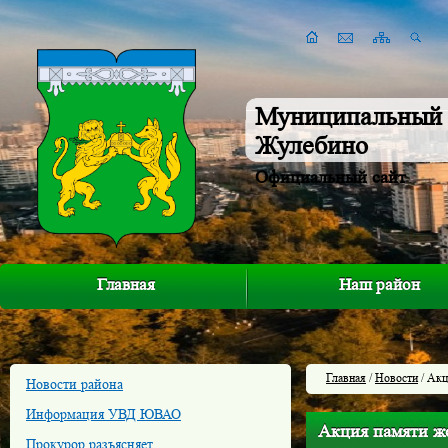
Муниципальный 
Жулебино
Официальный сайт
Главная
Наш район
Главная
/
Новости
/ Акц
Новости района
Информация УВД ЮВАО
Акция памяти же
Прокурор разъясняет