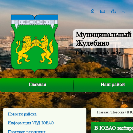
Муниципальный 
Жулебино
Официальный сайт
Главная
Наш район
Главная
/
Новости
/ В 
Новости района
Информация УВД ЮВАО
В ЮВАО выбира
Прокурор разъясняет