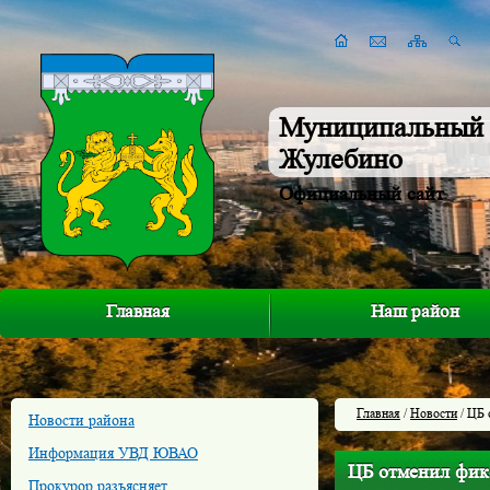
Муниципальный 
Жулебино
Официальный сайт
Главная
Наш район
Главная
/
Новости
/ ЦБ 
Новости района
Информация УВД ЮВАО
ЦБ отменил фик
Прокурор разъясняет