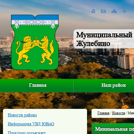
Муниципальный 
Жулебино
Официальный сайт
Главная
Наш район
Главная
/
Новости
/ Мин
Новости района
Информация УВД ЮВАО
Минимальная пен
Прокурор разъясняет