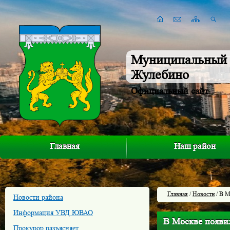
Муниципальный 
Жулебино
Официальный сайт
Главная
Наш район
Главная
/
Новости
/ В М
Новости района
Информация УВД ЮВАО
В Москве появи
Прокурор разъясняет