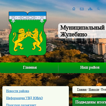
Муниципальный 
Жулебино
Официальный сайт
Главная
Наш район
Главная
/
Новости
/ Под
Новости района
Информация УВД ЮВАО
Подведены итоги
Прокурор разъясняет