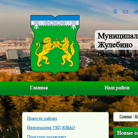
Муниципал
Жулебино
Официальный с
Главная
Наш район
Главная
/
Н
Новости района
Информация УВД ЮВАО
Новые са
Прокурор разъясняет