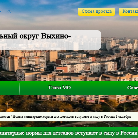
Схема проезда
Контак
ьный округ Выхино-
айт
Глава МО
Сове
овости
/ Новые санитарные нормы для детсадов вступают в силу в России 1 октября
нитарные нормы для детсадов вступают в силу в России