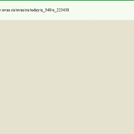
w.uvao.ru/uvao/ru/today/n_340/o_223438