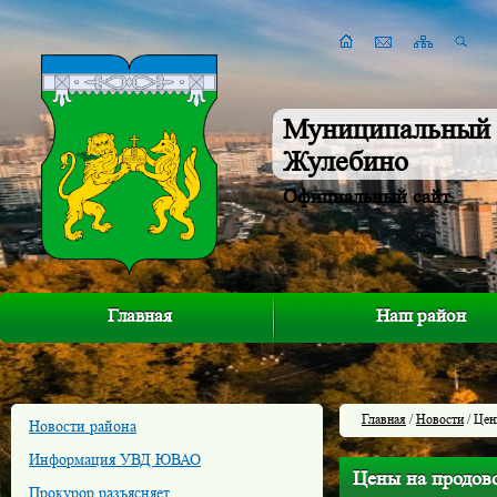
Муниципальный 
Жулебино
Официальный сайт
Главная
Наш район
Главная
/
Новости
/ Цен
Новости района
Информация УВД ЮВАО
Цены на продов
Прокурор разъясняет