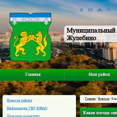
Муниципальный 
Жулебино
Официальный сайт
Главная
Наш район
Главная
/
Новости
/ Как
Новости района
Информация УВД ЮВАО
Какая погода ож
Прокурор разъясняет