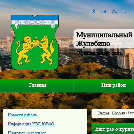
Муниципальный 
Жулебино
Официальный сайт
Главная
Наш район
Главная
/
Новости
/ Еще
Новости района
Информация УВД ЮВАО
Еще раз о курит
Прокурор разъясняет