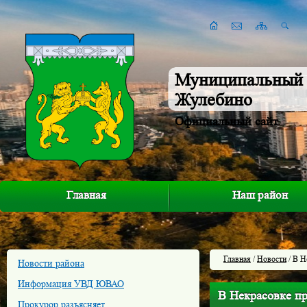
Муниципальный 
Жулебино
Официальный сайт
Главная
Наш район
Главная
/
Новости
/ В Н
Новости района
Информация УВД ЮВАО
В Некрасовке пр
Прокурор разъясняет