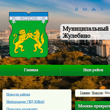
Муниципальный 
Жулебино
Официальный сайт
Главная
Наш район
Главная
/
Новости
/ Мос
Новости района
Информация УВД ЮВАО
Москва прекрати
Прокурор разъясняет