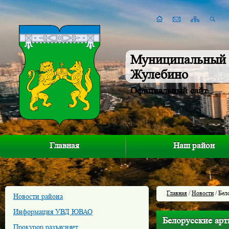
Муниципальный 
Жулебино
Официальный сайт
Главная
Наш район
Главная
/
Новости
/ Бел
Новости района
Информация УВД ЮВАО
Белорусские арт
Прокурор разъясняет