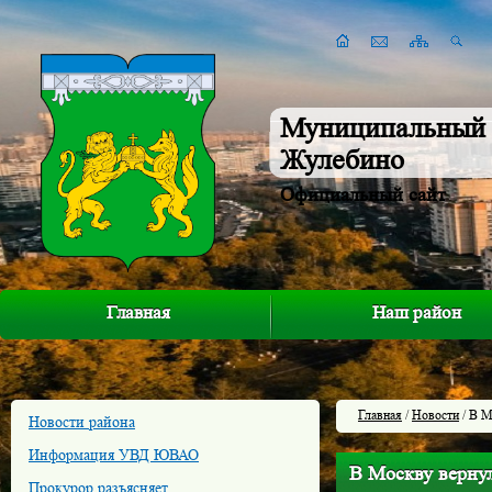
Муниципальный 
Жулебино
Официальный сайт
Главная
Наш район
Главная
/
Новости
/ В М
Новости района
Информация УВД ЮВАО
В Москву вернул
Прокурор разъясняет