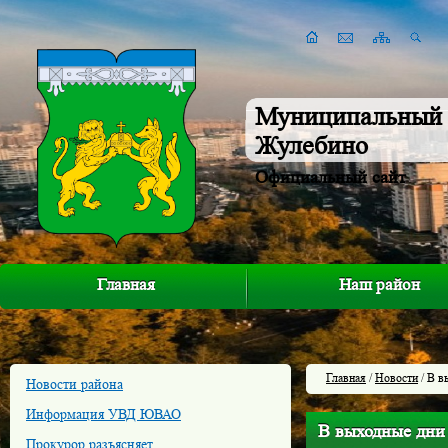
Муниципальный 
Жулебино
Официальный сайт
Главная
Наш район
Главная
/
Новости
/ В в
Новости района
Информация УВД ЮВАО
В выходные дни
Прокурор разъясняет