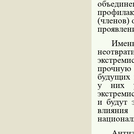
объедин
профила
(членов)
проявлен
Имен
неотвра
экстреми
прочную
будущих 
у них у
экстреми
и будут 
влияни
национал
Анти