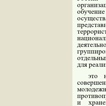
организ
обучени
осуществ
представ
террори
национ
деятель
группиро
отдельны
для реали
это 
соверше
молодеж
противоп
и хране