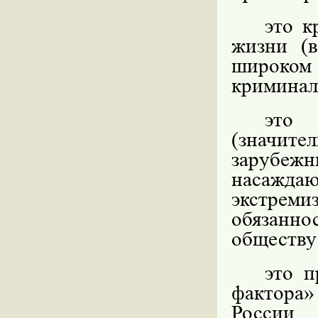
это к
жизни (
широко
криминаль
это 
(значи
зарубежн
насажд
экстреми
обязанн
обществу
это п
фактора»
России 