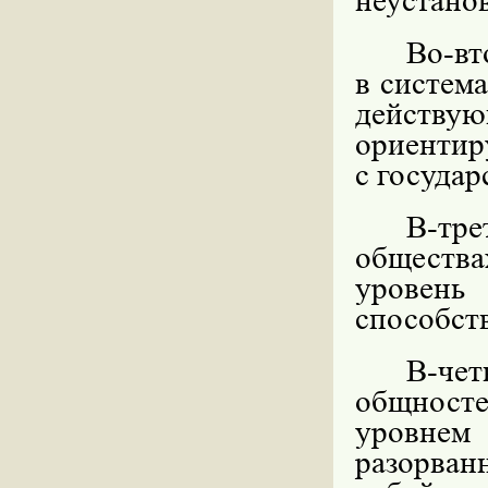
неустано
Во-вт
в систем
действ
ориентир
с госуда
В-тре
общества
уровен
способст
В-чет
общносте
уровнем
разорва