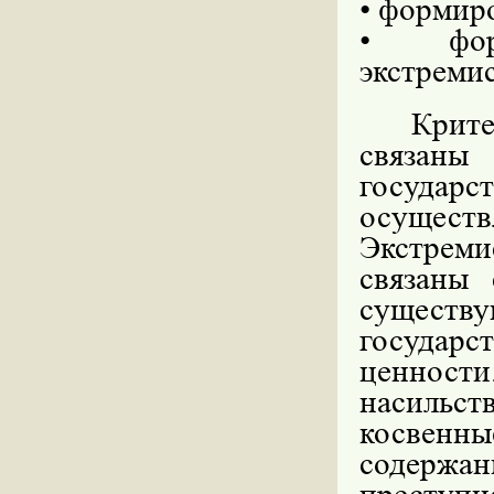
• формиро
• форм
экстреми
Крите
связан
государс
осущес
Экстрем
связаны 
существу
государс
ценности
насильст
косвенны
содержа