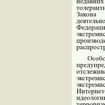
недавни
толерант
Закона 
деятель
Федерац
экстрем
произв
распрост
Особ
предупре
отслежи
экстре
экстрем
Интерн
идеолог
террориз