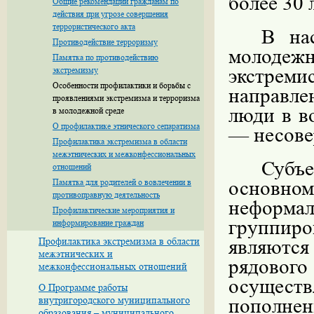
более 30 
Общие рекомендации гражданам по
действия при угрозе совершения
террористического акта
В на
Противодействие терроризму
молоде
Памятка по противодействию
экстремизму
экстреми
Особенности профилактики и борьбы с
направл
проявлениями экстремизма и терроризма
люди в во
в молодежной среде
О профилактике этнического сепаратизма
— несове
Профилактика экстремизма в области
межэтнических и межконфессиональных
Субъ
отношений
Памятка для родителей о вовлечении в
основном
противоправную деятельность
неформа
Профилактические мероприятия и
группиро
информирование граждан
Профилактика экстремизма в области
являютс
межэтнических и
рядовог
межконфессиональных отношений
осуществ
О Программе работы
внутригородского муниципального
пополне
образования – муниципального