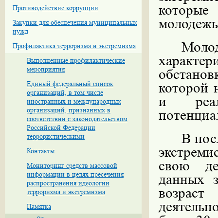
которые
Противодействие коррупции
молодежь
Закупки для обеспечения муниципальных
нужд
Молод
Профилактика терроризма и экстремизма
характер
Выполненные профилактические
мероприятия
обстано
Единый федеральный список
которой 
организаций, в том числе
и реал
иностранных и международных
организаций, признанных в
потенциа
соответствии с законодательством
Российской Федерации
В пос
террористическими
экстреми
Контакты
свою де
Мониторинг средств массовой
информации в целях пресечения
данных з
распространения идеологии
возраст
терроризма и экстремизма
деятельн
Памятка