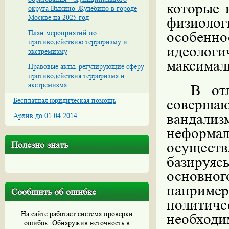
которые 
округа Выхино-Жулебино в городе
Москве на 2025 год
физиол
План мероприятий по
особен
противодействию терроризму и
идеолог
экстремизму
максимал
Правовые акты, регулирующие сферу
противодействия терроризма и
экстремизма
В от
Бесплатная юридическая помощь
соверша
вандализм
Архив до 01.04.2014
неформа
осущест
Полезно знать
базируяс
основно
наприме
Сообщить об ошибке
политиче
На сайте работает система проверки
необхо
ошибок. Обнаружив неточность в