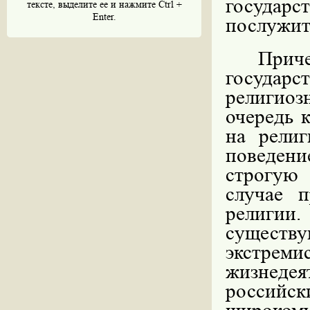
государс
тексте, выделите ее и нажмите Ctrl +
Enter.
послужит
Прич
государст
религиоз
очередь 
на религ
поведени
строгую
случае 
религии
существ
экстр
жизнед
российс