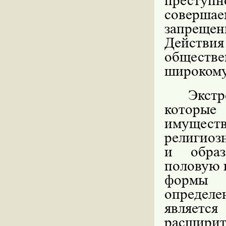
преступ
соверша
запреще
Действия
обществ
широкому
Экст
которые
имущест
религиоз
и образ
половую г
формы э
определ
являет
расшир