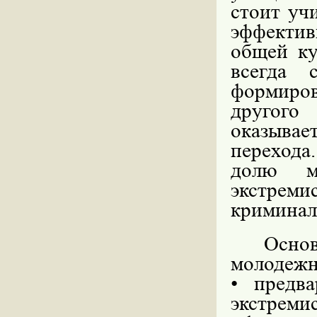
стоит уч
эффекти
общей ку
всегда 
формиров
другого
оказывае
перехода
долю м
экстреми
криминал
Осно
молодежн
• предв
экстреми