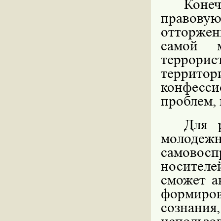
Коне
правов
отторжен
самой 
террори
терри
конфесси
проблем,
Для 
молоде
самовосп
носителе
сможет а
формиро
сознани