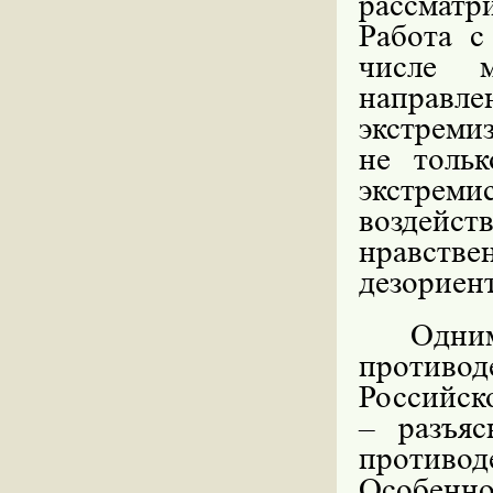
рассматр
Работа с
числе 
направле
экстреми
не толь
экстреми
воздейс
нравс
дезориен
Одним
противо
Российск
– разъяс
противод
Особенно