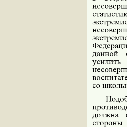
несовер
статис
экстрем
несоверш
экстрем
Федераци
данной 
усилить
несовер
воспитат
со школь
Подоб
противод
должна 
стороны 