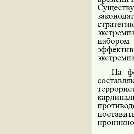
Сущест
законод
стратег
экстреми
наборо
эффектив
экстреми
На ф
состав
террор
кардин
противо
постави
проникно