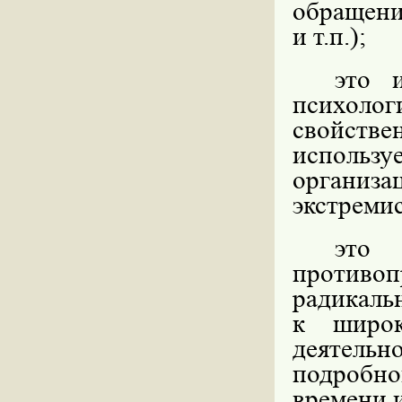
обращени
и т.п.);
это 
психол
свойстве
использу
органи
экстреми
это 
против
радикаль
к широк
деятел
подробно
времени и