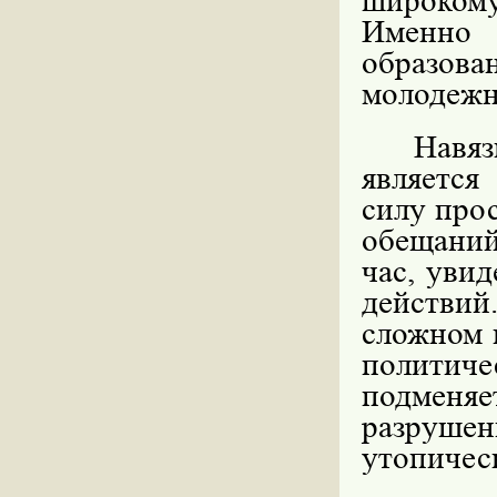
широкому
Именно 
образов
молодежн
Навяз
является
силу про
обещаний
час, увид
действи
сложном 
полити
подменяе
разруше
утопичес