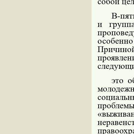
собой це
В-пят
и групп
проповед
особенно 
Причино
проявлен
следующи
это о
молодежн
социаль
проблем
«выжива
нераве
правоохра