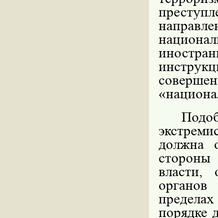
преступл
направ
национ
иностра
инструкц
соверш
«национал
Подо
экстреми
должна о
стороны 
власти, 
органов
предела
порядке 