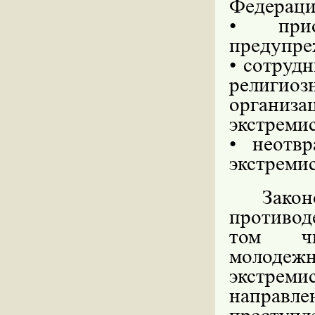
Федераци
• прио
предупре
• сотруд
религи
организа
экстремис
• неотвр
экстремис
Зак
противод
том чи
молоде
экстреми
направле