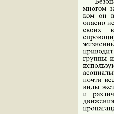
Безоп
многом з
ком он 
опасно не
своих в
спровоци
жизненн
приводи
группы и
использ
асоциаль
почти вс
виды экс
и различ
движения
пропаган