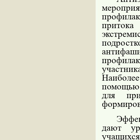
меропри
профила
притока
экстрем
подростк
антифа
профила
участни
Наиболе
помощью 
для при
формиров
Эффек
дают ур
учащихся