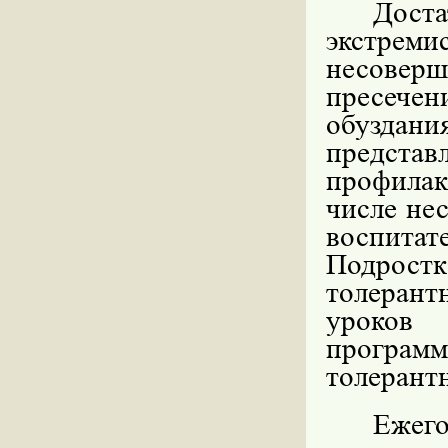
Дос
экстрем
несове
пресече
обуздани
предста
профилак
числе не
воспита
Подрос
толеран
уроков 
програ
толерант
Ежего