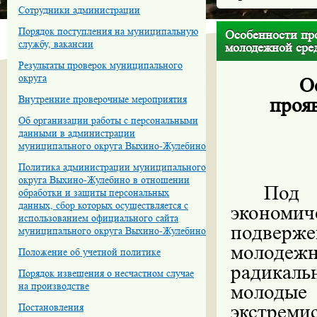
Сотрудники администрации
Порядок поступления на муниципальную
Особенности про
службу, вакансии
молодежной сре
Результаты проверок муниципального
округа
О
Внутренние проверочные мероприятия
проя
Об организации работы с персональными
данными в администрации
муниципального округа Выхино-Жулебино
Политика администрации муниципального
округа Выхино-Жулебино в отношении
Под 
обработки и защиты персональных
данных, сбор которых осуществляется с
экономи
использованием официального сайта
подверж
муниципального округа Выхино-Жулебино
молоде
Положение об учетной политике
радикаль
Порядок извещения о несчастном случае
на производстве
молод
экстреми
Постановления