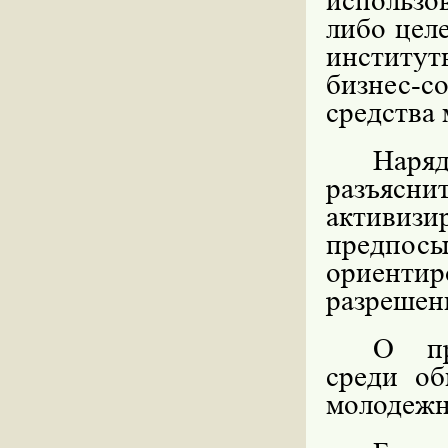
использо
либо цел
институт
бизнес-с
средства
Нар
разъясни
активиз
предпо
ориенти
разрешен
О пр
среди об
молодеж