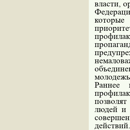
власти, о
Федераци
которые
приорит
профилак
пропага
предупре
немалов
объедине
молодежь
Раннее 
профилак
позволят
людей и 
соверше
действ