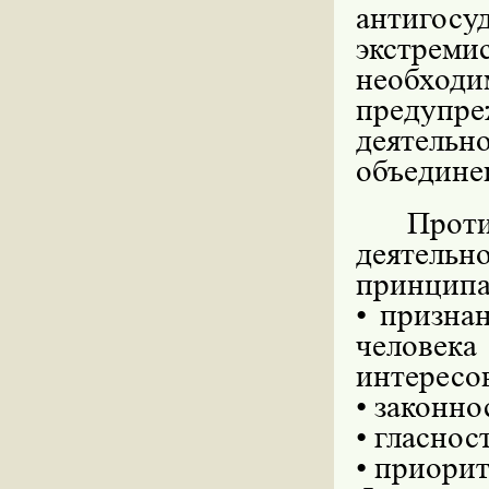
антиго
экстрем
необхо
предупр
деятель
объедине
Про
деятель
принципа
• призна
человек
интересо
• законно
• гласнос
• приори