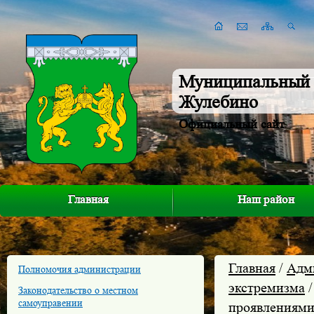
Муниципальный 
Жулебино
Официальный сайт
Главная
Наш район
Главная
/
Адм
Полномочия администрации
экстремизма
Законодательство о местном
самоуправении
проявлениями