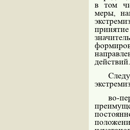
в том чи
меры, на
экстреми
принятие
значите
формир
направле
действий
След
экстреми
во-п
преимущ
постоян
положе