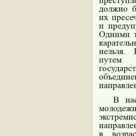
преступл
должно б
их пресе
и предуп
Одними т
карател
нельзя.
путем и
государ
объеди
направле
В на
молоде
экстреми
направле
в возра