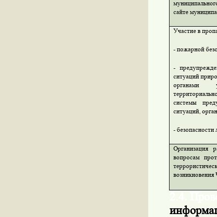
муниципального
сайте муниципа
Участие в пропа
- пожарной без
- предупрежд
ситуаций приро
органами у
территориаль
системы пред
ситуаций, орга
- безопасности
Организация 
вопросам прот
террористич
возникновения 
2.4. Про
информа