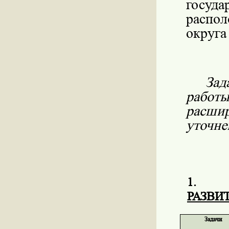
госуд
распо
округа
Зад
рабо
расши
уточне
1.
РАЗВИ
Задачи