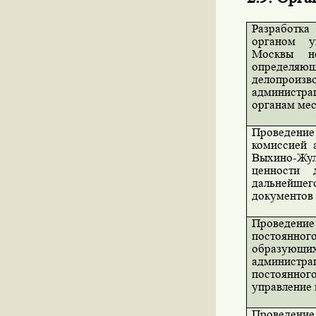
Разработк
органом у
Москвы но
опреде
делопрои
администра
органам ме
Проведение
комиссией 
Выхино-Жу
ценности 
дальнейшег
документов
Проведение
постоянног
образующ
администра
постоянног
управление
Проведение