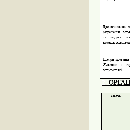
Предоставление 
разрешении всту
шестнадцати л
законодательство
Консультировани
Жулебино в го
потребителей
2
. ОРГ
Задачи