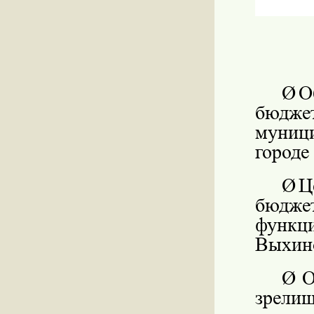
Ø
О
бюджет
муници
городе
Ø
Ц
бюджет
функци
Выхино
Ø
О
зрели