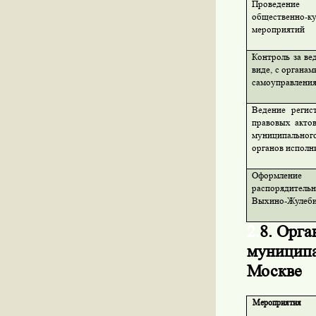
Проведение 
общественн
мероприятий
Контроль за ве
виде, с органа
самоуправлени
Ведение регис
правовых акто
муниципальног
органов исполн
Оформление 
распорядител
Выхино-Жулеби
2.
8. Орга
муниципа
Москве
Мероприятия