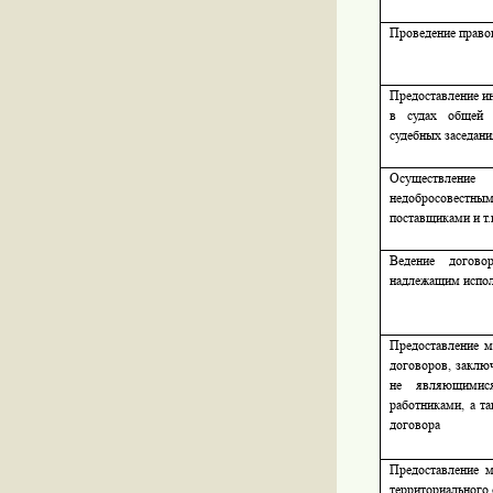
Проведение право
Предоставление и
в судах общей 
судебных заседани
Осуществлени
недобросовес
поставщиками и т.
Ведение догово
надлежащим испол
Предоставление м
договоров, заклю
не являющимися
работниками, а т
договора
Предоставление м
территориального