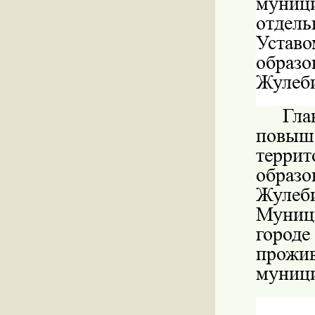
муниц
отдел
Устав
образ
Жулеби
Гл
повыш
терри
образ
Жуле
Муниц
город
прожи
муници