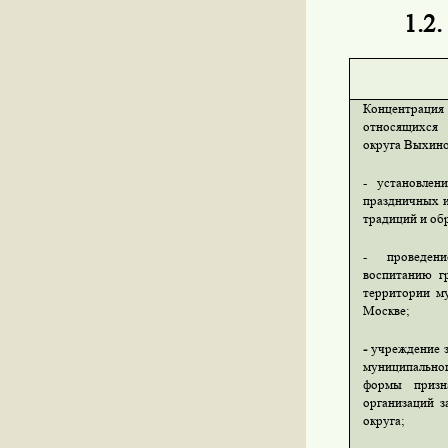
1.2
Концентрац
относящихся 
округа Выхино
- установлен
праздничных 
традиций и об
- проведени
воспитанию г
территории
м
Москве;
-
учреждение з
муниципально
формы призн
организаций з
округа;