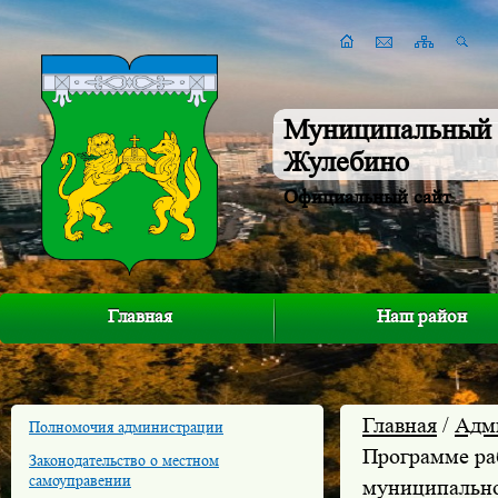
Муниципальный 
Жулебино
Официальный сайт
Главная
Наш район
Главная
/
Адм
Полномочия администрации
Программе ра
Законодательство о местном
самоуправении
муниципально