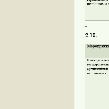
истекшими 
2.10.
Мероприят
Взаимодейств
государстве
организациями
патриотическог