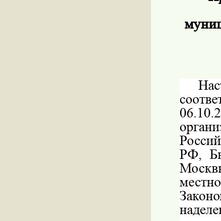
муниц
На
соотв
06.10
орган
Росси
РФ, Б
Москв
местн
Законо
надел