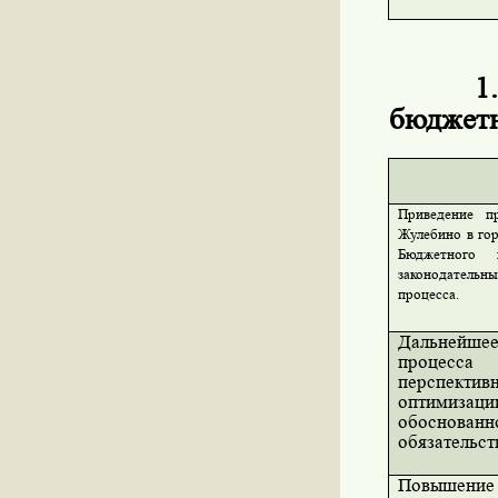
1
бюджетн
Приведение п
Жулебино в го
Бюджетного 
законодатель
процесса.
Дальнейш
процесс
перспект
оптимиза
обоснован
обязательст
Повышение