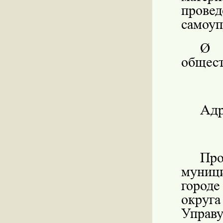
прове
самоуп
Ø
общест
Адр
Пр
муниц
городе
округ
Упра