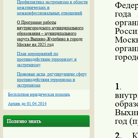
Профилактика экстремизма в области
Федер
межэтнических и
года
межконфессиональных отношений
орга
О Программе работы
внутригородского муниципального
Росс
образования – муниципального
Москв
округа Выхино-Жулебино в городе
Москве на 2025 год
орга
План мероприятий по
город
противодействию терроризму и
экстремизму
Правовые акты, регулирующие сферу
противодействия терроризма и
1
. У
экстремизма
внут
Бесплатная юридическая помощь
обра
Архив до 01.04.2014
Выхин
год (
Полезно знать
2.
Кон