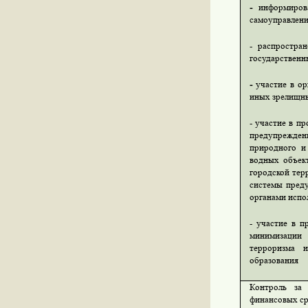
-
информиров
самоуправлени
- распростра
государственн
-
участие в о
иных зрелищн
- участие в п
предупрежден
природного и
водных объек
городской тер
системы пред
органами испо
- участие в п
минимизации
терроризма 
образования
Контроль за
финансовых ср