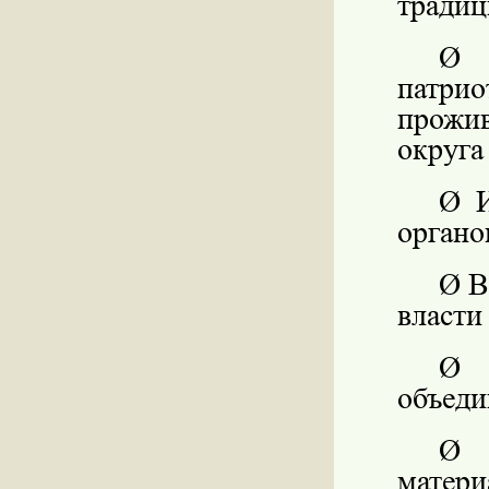
традиц
Ø
патр
прожи
округа
Ø
органо
Ø
В
власти
Ø
объеди
Ø
матер