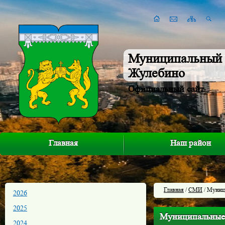
Муниципальный 
Жулебино
Официальный сайт
Главная
Наш район
Главная
/
СМИ
/ Муници
2026
2025
Муниципальные в
2024