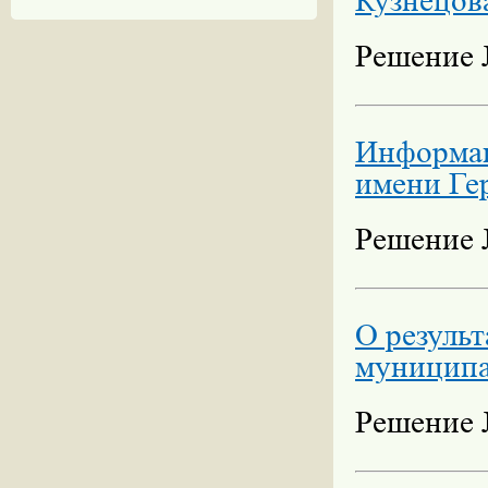
Кузнецов
Решение №
Информац
имени Ге
Решение №
О результ
муниципа
Решение №