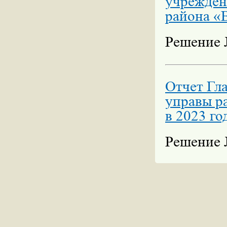
учрежден
района «
Решение №
Отчет Гла
управы р
в 2023 го
Решение №