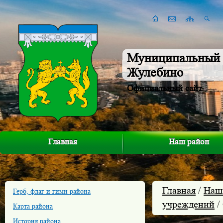
Муниципальный 
Жулебино
Официальный сайт
Главная
Наш район
Главная
/
Наш
Герб, флаг и гимн района
учреждений
/
Карта района
История района