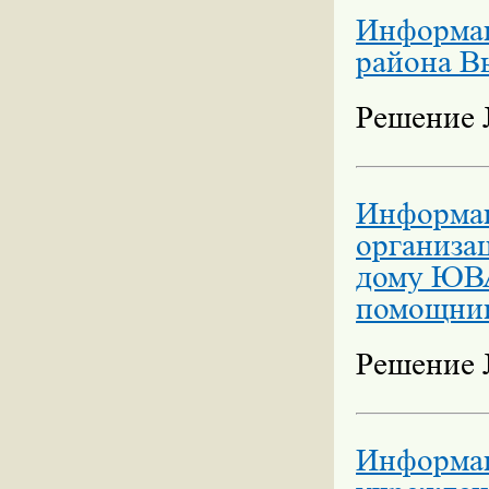
Информац
района В
Решение №
Информац
организа
дому ЮВА
помощни
Решение №
Информац