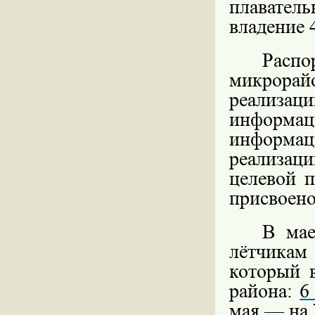
плаватель
владение 
Распо
микрорайо
реализаци
информац
информа
реализац
целевой 
присвоено
В ма
лётчикам 
который 
района:
6
мая
— на 