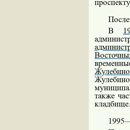
проспекту
После
В
1
админист
админист
Восточны
времен
Жулебино
Жулебино
муницип
также час
кладбище
1995—