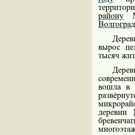
территор
району
М
Волгоград
Дерев
вырос це
тысяч жит
Дере
современ
вошла в
развёрну
микрорай
деревни
бревенча
многоэт