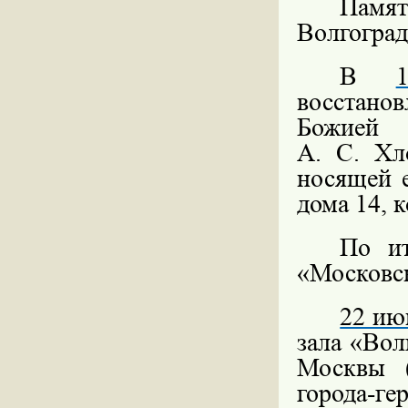
Памят
Волгоград
В
восстано
Божией 
А. С. Хл
носящей е
дома 14, 
По и
«Московс
22 ию
зала «Вол
Москвы (
города-г