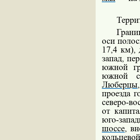
Терри
Грани
оси полос
17,4 км),
запад, пе
южной гр
южной 
Люберцы
проезда г
северо-во
от капита
юго-запад
шоссе
, в
кольцево