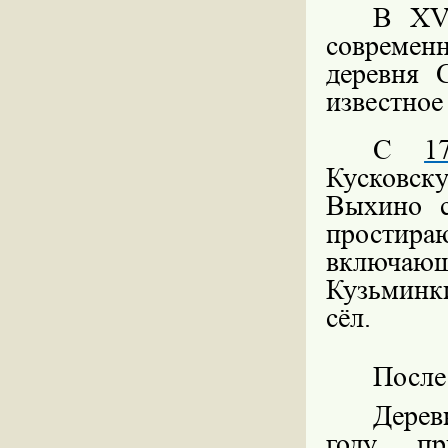
В XVI
современ
деревня 
известное
С
1
Кусковс
Выхино с
простир
включаю
Кузьминк
сёл.
После
Дере
году
при 