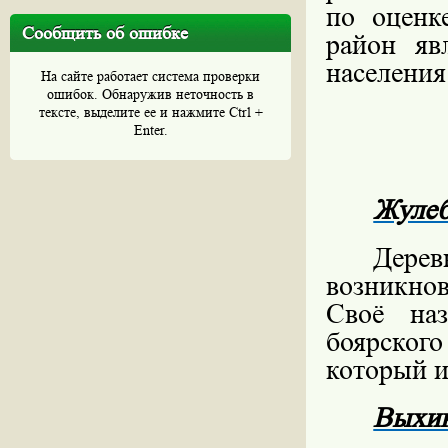
по оценке
Сообщить об ошибке
район яв
населения
На сайте работает система проверки
ошибок. Обнаружив неточность в
тексте, выделите ее и нажмите Ctrl +
Enter.
Жулеб
Дерев
возникнов
Своё наз
боярско
который 
Выхин