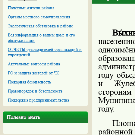
Почётные жители района
Органы местного самоуправления
Экологическая обстановка в районе
Вы́хи
Вся информация о вашем доме и его
населени
обслуживании
одноимён
ОТЧЕТЫ руководителей организаций и
учреждений
образован
Актуальные вопросы района
админист
году
объе
ГО и защита жителей от ЧС
и Жулеб
Пожарная безопасность
сторонам
Правопорядок и безопасность
Муниципа
Поддержка предпринимательства
году.
Полезно знать
Площа
районной 