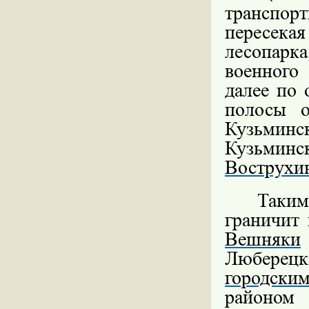
транспорт
пересек
лесопар
военного
далее по
полосы о
Кузьминс
Кузьминс
Вострухи
Таки
граничит 
Вешняки
Люберецк
городски
районо