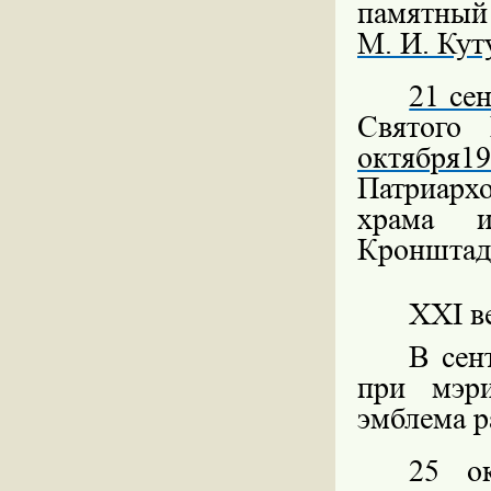
памятны
М. И. Кут
21 се
Святого
октября
19
Патриарх
храма и
Кронштад
XXI в
В сен
при мэр
эмблема 
25 о