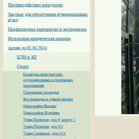
Противодействие коррупции
Закупки для обеспечения муниципальных
нужд
Профилактика терроризма и экстремизма
Бесплатная юридическая помощь
Архив до 01.04.2014
КДН и ЗП
Спорт
Календарь физкультурно-
оздоровительных и спортивных
мероприятий
Спортивные площадки
Все площадки в единой таблице
Микрорайон Выхино
Микрорайон Жулебино
Улица Пронская, дом 9, корпус 1
Улица Пронская, дом 8/4
Улица Саранская, дом 4/24