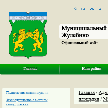
Муниципальный 
Жулебино
Официальный сайт
Главная
Наш район
Главная
/
Адм
Полномочия администрации
площадки
/
М
Законодательство о местном
самоуправении