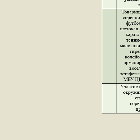
Товарищ
соревно
футбо
шотокан-
каратэ
тенни
малокали
гире
волейб
армспор
весе
эстафеты
МБУ Ц
Участие 
окружн
с
соре
п