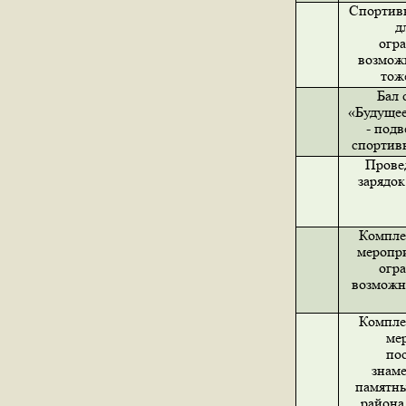
Спортив
д
огр
возмож
тож
Бал 
«Будущее
- подв
спортив
Прове
зарядок
Компле
меропри
огр
возможн
Компле
ме
по
знам
памятн
район