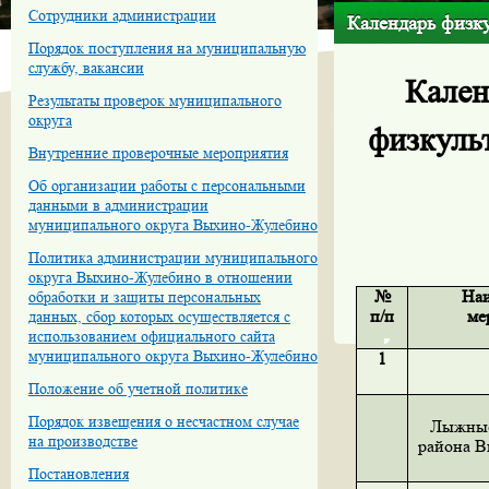
Сотрудники администрации
Календарь физк
Порядок поступления на муниципальную
службу, вакансии
Кален
Результаты проверок муниципального
округа
физкуль
Внутренние проверочные мероприятия
Об организации работы с персональными
данными в администрации
муниципального округа Выхино-Жулебино
Политика администрации муниципального
округа Выхино-Жулебино в отношении
№
Наи
обработки и защиты персональных
п/п
ме
данных, сбор которых осуществляется с
использованием официального сайта
муниципального округа Выхино-Жулебино
1
Положение об учетной политике
Порядок извещения о несчастном случае
Лыжные
на производстве
района 
Постановления