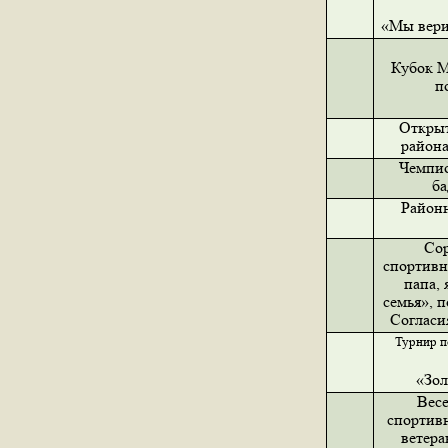
«Мы вери
Кубок 
п
Открыт
района
Чемпио
б
Район
Со
спортивн
папа, 
семья», 
Согласи
Турнир п
«Зол
Весе
спортив
ветера