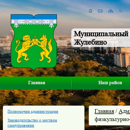
Муниципальный 
Жулебино
Официальный сайт
Главная
Наш район
Главная
/
Адм
Полномочия администрации
физкультурно
Законодательство о местном
самоуправении