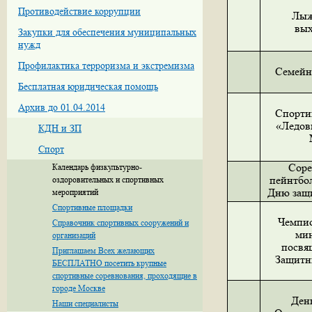
Противодействие коррупции
Лыж
вых
Закупки для обеспечения муниципальных
нужд
Профилактика терроризма и экстремизма
Семейн
Бесплатная юридическая помощь
Архив до 01.04.2014
Спорти
«Ледов
КДН и ЗП
Спорт
Соре
Календарь физкультурно-
пейнтбо
оздоровительных и спортивных
Дню защи
мероприятий
Спортивные площадки
Чемпио
Справочник спортивных сооружений и
ми
организаций
посвя
Приглашаем Всех желающих
Защитн
БЕСПЛАТНО посетить крупные
спортивные соревнования, проходящие в
городе Москве
Ден
Наши специалисты