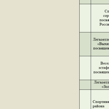
Сп
сор
посв
Росси
Легкоатл
«Выхин
посвяще
Весе
эстаф
посвяще
Легкоатл
«Зол
Спортивн
района