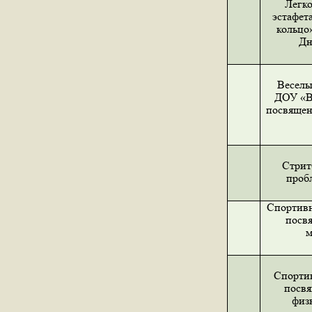
Легко
эстафет
кольцо
Дн
Веселы
ДОУ «В
посвяще
Стрит
проб
Спортивн
посв
м
Спорти
посв
физ