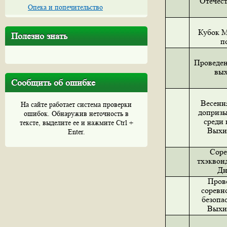
Отечест
Опека и попечительство
Кубок 
Полезно знать
п
Проведен
вых
Сообщить об ошибке
Весенн
На сайте работает система проверки
доприз
ошибок. Обнаружив неточность в
среди 
тексте, выделите ее и нажмите Ctrl +
Выхи
Enter.
Соре
тхэквон
Дн
Прове
соревн
безопа
Выхи