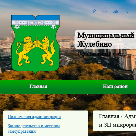
Муниципальный 
Жулебино
Официальный сайт
Главная
Наш район
Главная
/
Адм
Полномочия администрации
и ЗП микрора
Законодательство о местном
самоуправении