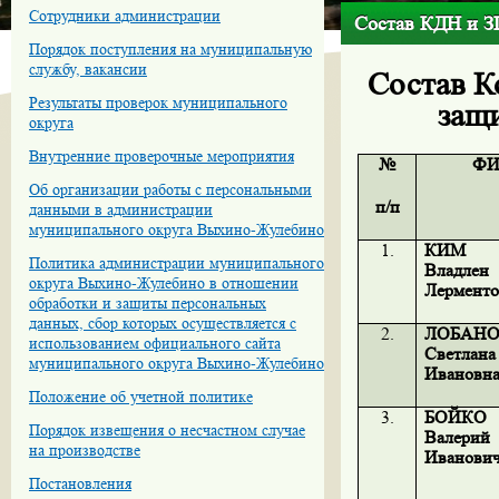
Сотрудники администрации
Состав КДН и З
Порядок поступления на муниципальную
службу, вакансии
Состав К
Результаты проверок муниципального
защ
округа
Внутренние проверочные мероприятия
№
Ф
Об организации работы с персональными
п/п
данными в администрации
муниципального округа Выхино-Жулебино
1.
КИМ
Политика администрации муниципального
Владлен
округа Выхино-Жулебино в отношении
Лермент
обработки и защиты персональных
данных, сбор которых осуществляется с
2.
ЛОБАН
использованием официального сайта
Светлана
муниципального округа Выхино-Жулебино
Ивановн
Положение об учетной политике
3.
БОЙКО
Порядок извещения о несчастном случае
Валерий
на производстве
Иванови
Постановления