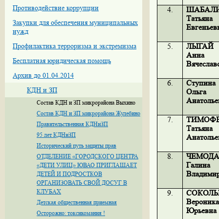
Противодействие коррупции
4.
ШАБАЛ
Татьяна
Закупки для обеспечения муниципальных
Евгеньев
нужд
5.
ЛЫГАЙ
Профилактика терроризма и экстремизма
Анна
Бесплатная юридическая помощь
Вячеслав
Архив до 01.04.2014
6.
Ступина
КДН и ЗП
Ольга
Анатолье
Состав КДН и ЗП микрорайона Выхино
Состав КДН и ЗП микрорайона Жулебино
7.
ТИМОФ
Правительственная КДНиЗП
Татьяна
95 лет КДНиЗП
Анатолье
Исторический путь защиты прав
8.
ЧЕМОД
ОТДЕЛЕНИЕ «ГОРОДСКОГО ЦЕНТРА
Галина
«ДЕТИ УЛИЦ» ЮВАО ПРИГЛАШАЕТ
Владими
ДЕТЕЙ И ПОДРОСТКОВ
ОРГАНИЗОВАТЬ СВОЙ ДОСУГ В
КЛУБАХ
9.
СОКОЛЬ
Вероник
Детская общественная приемная
Юрьевна
Осторожно: токсикомания !