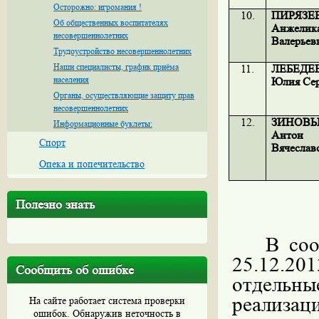
Осторожно: игромания !
10.
ПИРЯЗЕ
Об общественных воспитателях
Анжелик
несовершеннолетних
Валерьев
Трудоустройство несовершеннолетних
Наши специалисты, график приёма
11.
ЛЕБЕДЕ
населения
Юлия Сер
Органы, осуществляющие защиту прав
несовершеннолетних
12.
ЗИНОВЬ
Информационные буклеты:
Антон
Спорт
Вячеслав
Опека и попечительство
Полезно знать
В соо
25.12.20
Сообщить об ошибке
отдельны
реализац
На сайте работает система проверки
ошибок. Обнаружив неточность в