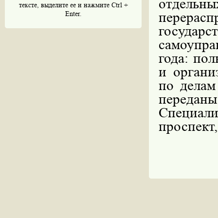
отдельн
тексте, выделите ее и нажмите Ctrl +
перерасп
Enter.
государ
самоупр
года:
пол
и органи
по делам
передан
Специали
проспект,