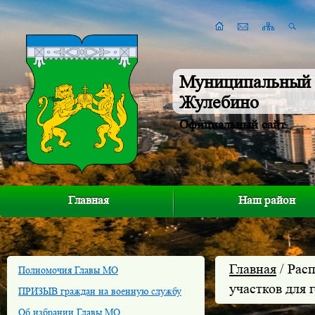
Муниципальный 
Жулебино
Официальный сайт
Главная
Наш район
Главная
/ Рас
Полномочия Главы МО
участков для 
ПРИЗЫВ граждан на военную службу
Об избрании Главы МО