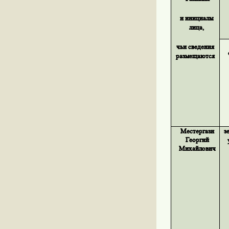
и инициалы
лица,
чьи сведения
размещаются
Местергази
з
Георгий
Михайлович