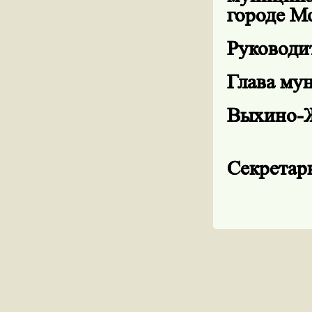
городе Мо
Руководи
Глава му
Выхин
Н.В.
С
Н.В