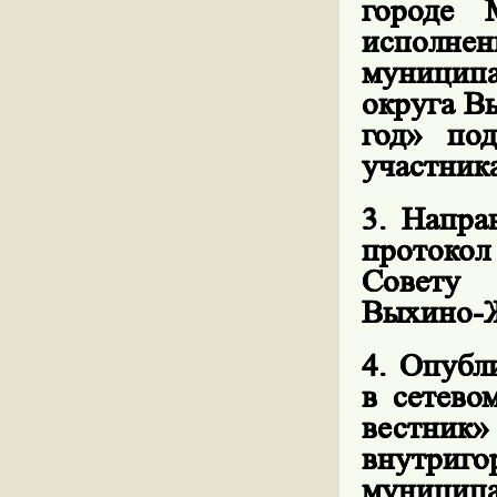
городе 
исполнен
муниципа
округа В
год» по
участник
3. Напра
протокол
Совету 
Выхино-Ж
4. Опубл
в сетево
вестник
внутриго
муницип