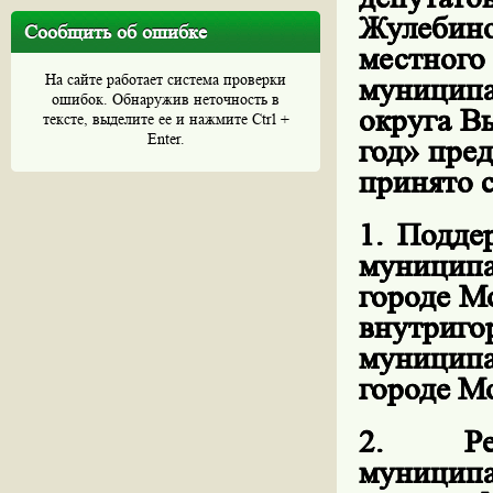
Жулебин
Сообщить об ошибке
местно
На сайте работает система проверки
муниципа
ошибок. Обнаружив неточность в
округа В
тексте, выделите ее и нажмите Ctrl +
Enter.
год» пред
принято 
1. Подде
муницип
городе М
внутриго
муницип
городе Мо
2. Рек
муницип