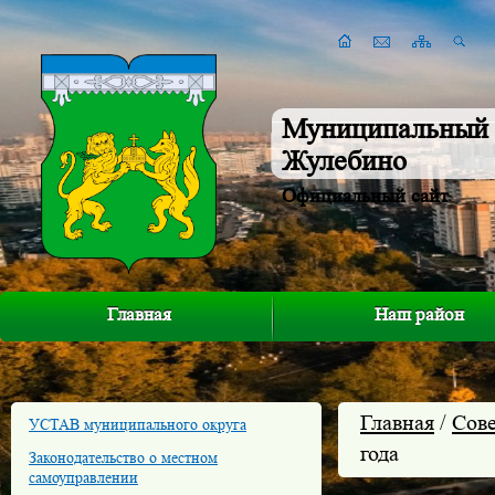
Муниципальный 
Жулебино
Официальный сайт
Главная
Наш район
Главная
/
Сове
УСТАВ муниципального округа
года
Законодательство о местном
самоуправлении