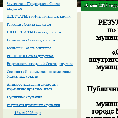
Заместитель Председателя Совета
19 мая 2025 года
депутатов
ДЕПУТАТЫ, график приёма населения
РЕЗ
Регламент Совета депутатов
по
ПЛАН РАБОТЫ Совета депутатов
муниц
Полномочия Совета депутатов
Комиссии Совета депутатов
«
РЕШЕНИЯ Совета депутатов
внутриго
Видеозаписи заседаний Совета депутатов
муниц
Сведения об использовании выделенных
бюджетных средств
Антикоррупционная экспертиза
Публичны
нормативно правовых актов
Публичные слушания
муниц
Результаты публичных слушаний
городе
12 мая 2026 года