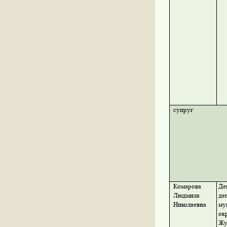
супруг
Комарова
Де
Людмила
де
Николаевна
му
ок
Жу