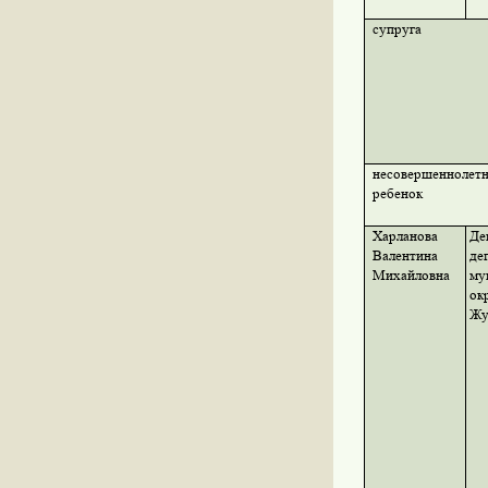
супруга
несовершеннолет
ребенок
Харланова
Де
Валентина
де
Михайловна
му
ок
Жу