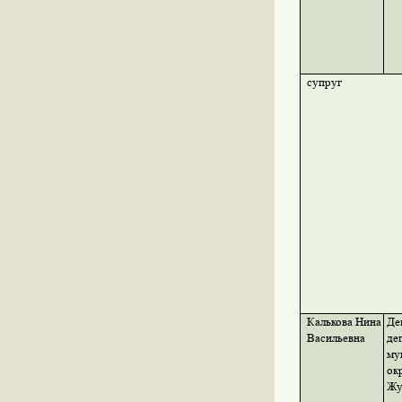
супруг
Калькова Нина
Де
Васильевна
де
му
ок
Жу