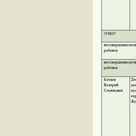
супруг
несовершеннолет
ребенок
несовершеннолет
ребенок
Катков
Де
Валерий
де
Семёнович
му
ок
Жу