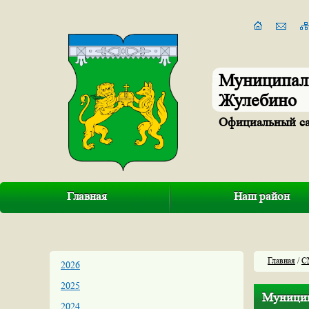
Муниципал
Жулебино
Официальный с
Главная
Наш район
Главная
/
С
2026
2025
Муницип
2024