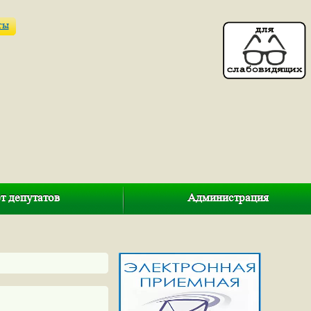
ты
т депутатов
Администрация