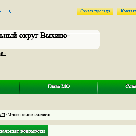
Схема проезда
Контак
ьный округ Выхино-
айт
Глава МО
Сове
МИ
/ Муниципальные ведомости
альные ведомости