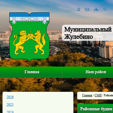
Муниципальный 
Жулебино
Официальный сайт
Главная
Наш район
Главная
/
СМИ
/ Районн
2026
2025
Районные будни
2024