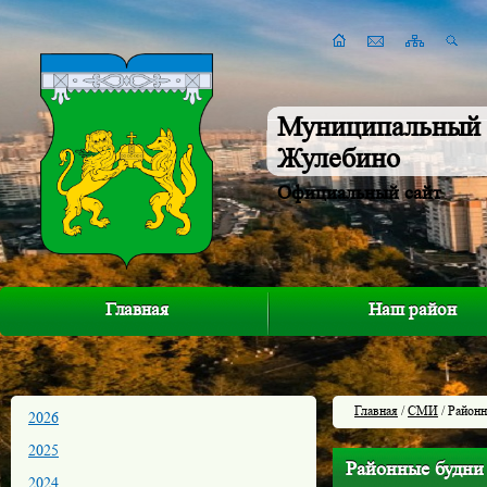
Муниципальный 
Жулебино
Официальный сайт
Главная
Наш район
Главная
/
СМИ
/ Районн
2026
2025
Районные будни
2024