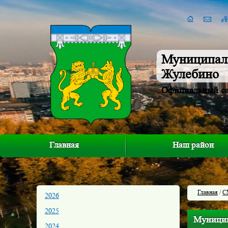
Муниципал
Жулебино
Официальный с
Главная
Наш район
Главная
/
С
2026
2025
Муницип
2024