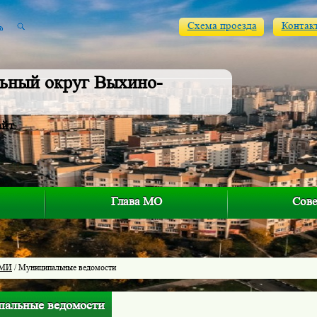
Схема проезда
Контак
ьный округ Выхино-
айт
Глава МО
Сове
МИ
/ Муниципальные ведомости
альные ведомости