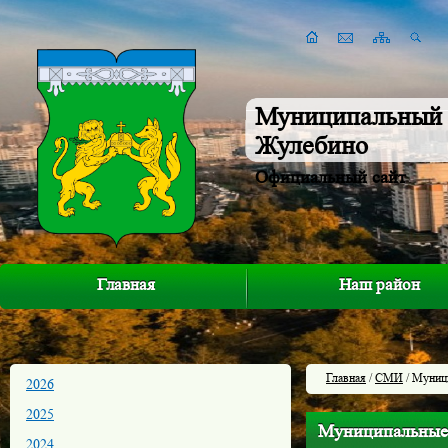
Муниципальный 
Жулебино
Официальный сайт
Главная
Наш район
Главная
/
СМИ
/ Муниц
2026
2025
Муниципальные
2024