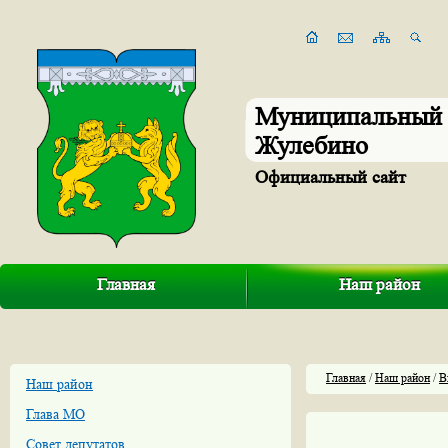
Муниципальный 
Жулебино
Официальный сайт
Главная
Наш район
Главная
/
Наш район
/
В
Наш район
Глава МО
Совет депутатов