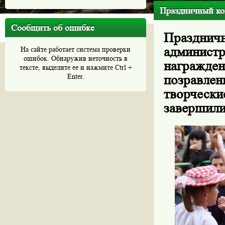
Праздничный ко
Сообщить об ошибке
Праздни
админист
На сайте работает система проверки
ошибок. Обнаружив неточность в
награжде
тексте, выделите ее и нажмите Ctrl +
Enter.
позравле
творчес
завершили