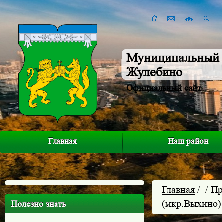
Муниципальный 
Жулебино
Официальный сайт
Главная
Наш район
Главная
/
/ П
(мкр.Выхино)
Полезно знать