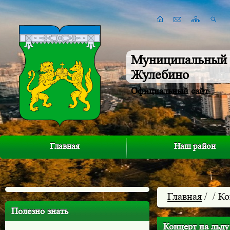
Муниципальный 
Жулебино
Официальный сайт
Главная
Наш район
Главная
/
/ Ко
Полезно знать
Концерт на льду