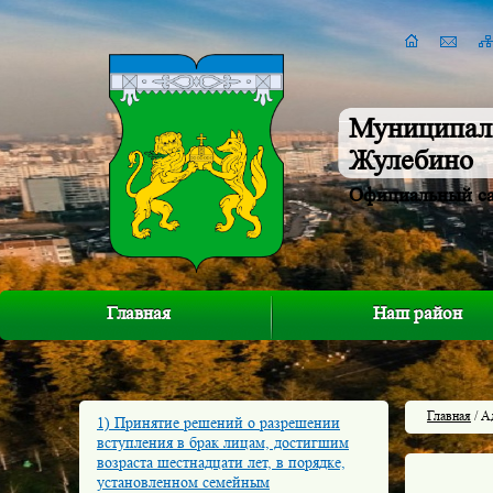
Муниципал
Жулебино
Официальный с
Главная
Наш район
Главная
/ А
1) Принятие решений о разрешении
вступления в брак лицам, достигшим
возраста шестнадцати лет, в порядке,
установленном семейным