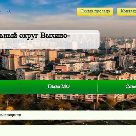
Схема проезда
Контак
ьный округ Выхино-
айт
Глава МО
Сове
дминистрация